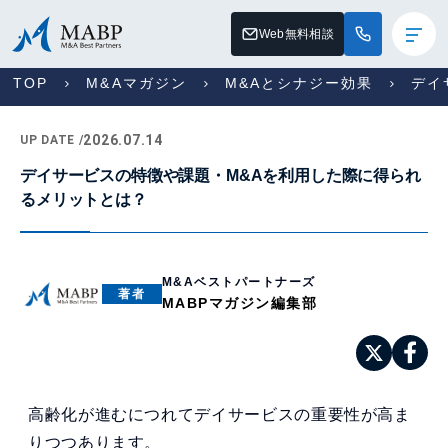
Web無料相談
TOP
M&Aマガジン
M&Aとシナジー効果
デイ
2026.07.14
UP DATE /
デイサービスの特徴や課題・M&Aを利用した際に得られ
るメリットとは？
M&Aベストパートナーズ
著者
MABPマガジン編集部
高齢化が進むにつれてデイサービスの重要性が高ま
りつつあります。