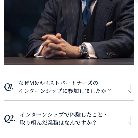
なぜM&Aベストパートナーズの
Q1.
インターンシップに参加しましたか？
インターンシップで体験したこと・
トップ営業の方が多く在籍されており、実際にトップ営
Q2.
取り組んだ業務は
なんですか？
業の方の営業や仕事内容を直接勉強したかったからで
す。
【東京大学・4年生】