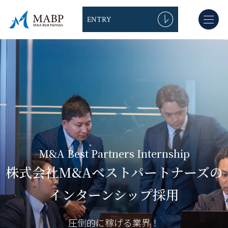
ENTRY
インターントップ
インターン大募集
M&Aの仕事
インターンの仕事内容
募集要項
インターン生 インタビュー
M&A Best Partners Internship
M&Aベストパートナーズの社風
株式会社M&Aベストパートナーズの
インターンシップまでの流れ
インターンシップ採用
圧倒的に稼げる業界！