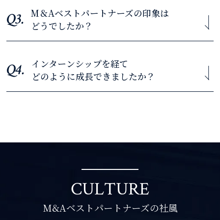
M＆Aベストパートナーズの印象は
入社二か月は譲渡の可能性がある会社にM&Aの提案営
Q3.
どうでしたか？
業を実施し、その後は買い手候補先の開拓業務などを行
他社に比べて時給やインセンティブが非常に充実してお
いました。
り、業界内でも圧倒的に稼げるためです。
【立教大学・4年生】
【早稲田大学・4年生】
インターンシップを経て
各業界のトップ営業の方が集まってきており、様々な方
Q4.
どのように成長できましたか？
からトップ営業のいろはを学ぶことができる印象です。
新規開拓営業・営業同行に加え、既存の譲渡案件のマッ
【慶應大学・3年生】
コールセンターでのアウトバウンド対応があり、新規開
チング業務（売手企業と買手企業のマッチング業務）も
拓営業能力を向上させられると思ったためです。
行いました。
基本的な営業のスキルはもちろん、トップ営業の極意も
【慶應大学・4年生】
とにかく優秀な方が多いうえ、働きやすい環境も整って
【メルボルン大学・3年生】
学ぶことができ、営業力・提案力・コミュニケーション
おり、ハイレベルで切磋琢磨できる環境が揃っていると
力が向上しました。
感じました。
【メルボルン大学・3年生】
新規開拓営業業務にて売手企業・買手企業への提案営
【東京大学・4年生】
業・アポイント取得を実施しました。
CULTURE
【東京大学・4年生】
想像以上に度胸が鍛えられ、経営者の方々と臆すること
頑張った分は正当に評価される組織風土があり、トップ
なくコミュニケーションが取れるようになりました。
M&Aベストパートナーズの社風
営業を目指すならこの会社だと感じました。
【立教大学・4年生】