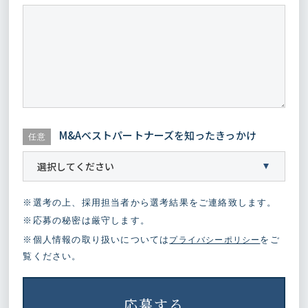
M&Aベストパートナーズを知ったきっかけ
任意
※選考の上、採用担当者から選考結果をご連絡致します。
※応募の秘密は厳守します。
※個人情報の取り扱いについては
をご
プライバシーポリシー
覧ください。
If
you
応募する