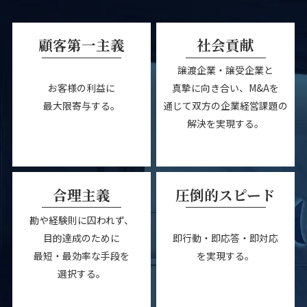
【早稲田大学・4年生】
圧倒的な新規開拓営業経験により、新規開拓営業での会
顧客第一主義
社会貢献
話力・提案力・営業力を身につけることができました。
譲渡企業・譲受企業と
【東京大学・4年生】
お客様の利益に
真摯に向き合い、M&Aを
最大限寄与する。
通じて双方の企業経営課題の
解決を実現する。
合理主義
圧倒的スピード
勘や経験則に囚われず、
目的達成のために
即行動・即応答・即対応
最短・最効率な手段を
を実現する。
選択する。