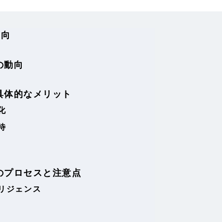
動向
の動向
具体的なメリット
化
待
のプロセスと注意点
リジェンス