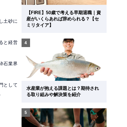
【FIRE】50歳で考える早期退職｜資
産がいくらあれば辞められる？【セ
し土砂に
ミリタイア】
ると経営
4
砕石業界
門として
水産業が抱える課題とは？期待され
。
る取り組みや解決策を紹介
5