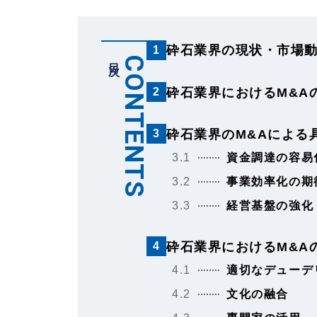
砕石業界の現状・市場
1
目次
CONTENTS
砕石業界におけるM&A
2
砕石業界のM&Aによる
3
3.1
資金調達の容易
3.2
事業効率化の期
3.3
経営基盤の強化
砕石業界におけるM&A
4
4.1
適切なデューデ
4.2
文化の融合