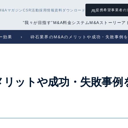
提携希望
事業者の
M&Aマガジン
CSR活動
採用情報
資料ダウンロード
”我々が目指す”M&A
料金システム
M&Aストーリー
ア
ー効果
砕石業界のM&Aのメリットや成功・失敗事例
メリットや成功・失敗事例