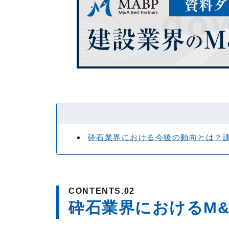
砕石業界における今後の動向とは？課
砕石業界におけるM&