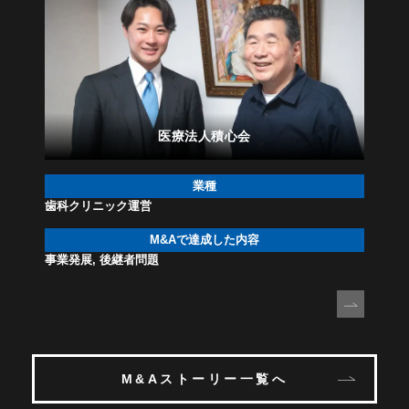
医療法人積心会
業種
歯科クリニック運営
M&Aで
達成した内容
事業発展, 後継者問題
M&Aストーリー一覧へ