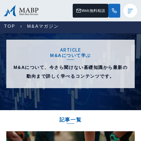
Web無料相談
TOP
M&Aマガジン
ARTICLE
M&Aについて学ぶ
M&Aについて、今さら聞けない基礎知識から
最新の
動向まで詳しく学べるコンテンツです。
記事一覧