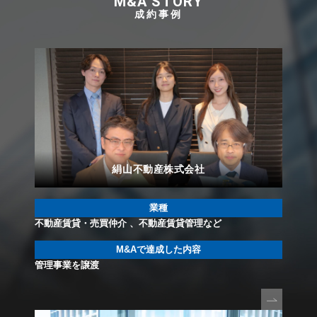
M&A STORY
成約事例
絹山不動産株式会社
業種
不動産賃貸・売買仲介 、不動産賃貸管理など
M&Aで
達成した内容
管理事業を譲渡