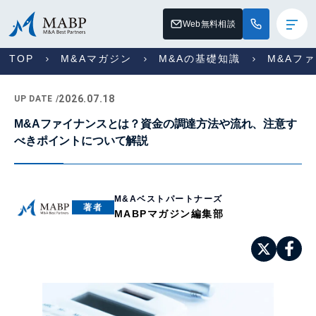
Web無料相談
TOP
M&Aマガジン
M&Aの基礎知識
M&Aフ
2026.07.18
UP DATE /
M&Aファイナンスとは？資金の調達方法や流れ、注意す
べきポイントについて解説
M&Aベストパートナーズ
著者
MABPマガジン編集部