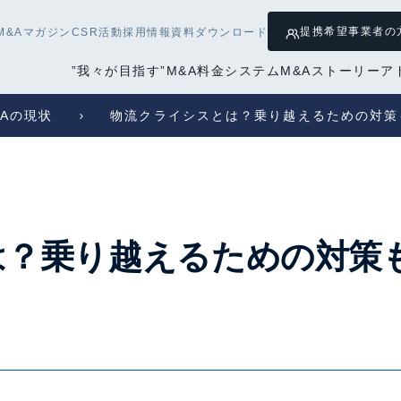
提携希望
事業者の
M&Aマガジン
CSR活動
採用情報
資料ダウンロード
”我々が目指す”M&A
料金システム
M&Aストーリー
ア
Aの現状
物流クライシスとは？乗り越えるための対策
は？乗り越えるための対策