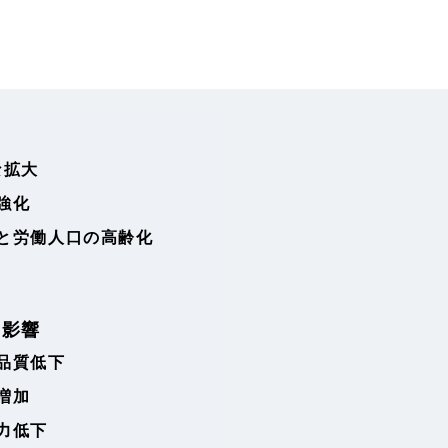
な拡大
強化
と労働人口の高齢化
る影響
品質低下
増加
力低下