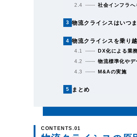
2.4
社会インフラへ
物流クライシスはいつ
3
物流クライシスを乗り
4
4.1
DX化による業
4.2
物流標準化やデ
4.3
M&Aの実施
まとめ
5