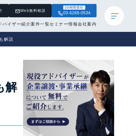
24時間受付
方
Web無料相談
03-6268-0534
ドバイザー紹介
案件一覧
セミナー情報
会社案内
も解説
も解