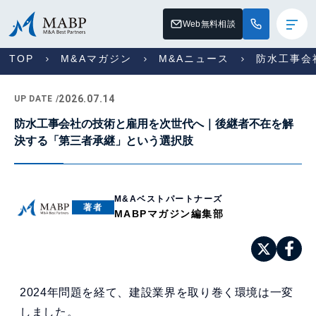
Web無料相談
TOP
M&Aマガジン
M&Aニュース
防水工事会
2026.07.14
UP DATE /
防水工事会社の技術と雇用を次世代へ｜後継者不在を解
決する「第三者承継」という選択肢
M&Aベストパートナーズ
著者
MABPマガジン編集部
2024年問題を経て、建設業界を取り巻く環境は一変
しました。