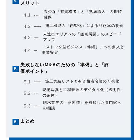
4
メリット
希少な「有資格者」と「熟練職人」の即時
4.1
確保
施工機能の「内製化」による利益率の改善
4.2
未進出エリアへの「拠点展開」のスピード
4.3
アップ
「ストック型ビジネス（修繕）」への参入と
4.4
事業安定
失敗しないM&Aのための「準備」と「評
5
価ポイント」
施工実績リストと有資格者名簿の可視化
5.1
現場写真と工程管理のデジタル化（透明性
5.2
の確保）
防水業界の「商習慣」を熟知した専門家へ
5.3
の相談
まとめ
6