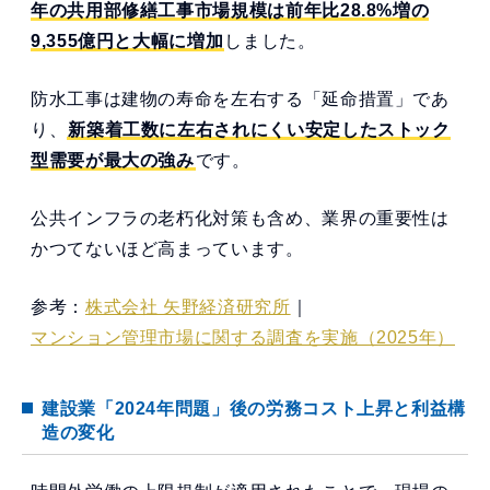
年の共用部修繕工事市場規模は前年比28.8%増の
9,355億円と大幅に増加
しました。
防水工事は建物の寿命を左右する「延命措置」であ
り、
新築着工数に左右されにくい安定したストック
型需要が最大の強み
です。
公共インフラの老朽化対策も含め、業界の重要性は
かつてないほど高まっています。
参考：
株式会社 矢野経済研究所
｜
マンション管理市場に関する調査を実施（2025年）
建設業「2024年問題」後の労務コスト上昇と利益構
造の変化