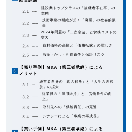
建設業トップクラスの「後継者不在率」の
2.1
実態
技術承継の断絶が招く「廃業」の社会的損
2.2
失
2024年問題の「二次余波」と労務コストの
2.3
増大
資材価格の高騰と「価格転嫁」の難しさ
2.4
瑕疵（かし）担保責任と保証リスク
2.5
【売り手側】M&A（第三者承継）による
3
メリット
経営者自身の「真の解放」と「人生の選択
3.1
肢」の拡大
従業員の「雇用維持」と「労働条件の向
3.2
上」
取引先への「供給責任」の完遂
3.3
シナジーによる「事業の再成長」
3.4
【買い手側】M&A（第三者承継）による