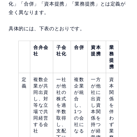
化」「合併」「資本提携」「業務提携」とは定義が
全く異なります。
具体的には、下表のとおりです。
合弁会
子会
合併
資本
業
社
社化
提携
務
提
携
定
複数企
一社
複数
一方
資
義
業が共
が他
企業
が他
本
同出資
社の
が統
社に
関
し、対
株式
合
出資
係
等な立
を過
し、
し資
を
場で共
半数
1つ
本関
伴
同経営
取得
の会
係を
わ
する会
し、
社に
持つ
ず
社
支配
なる
が経
業