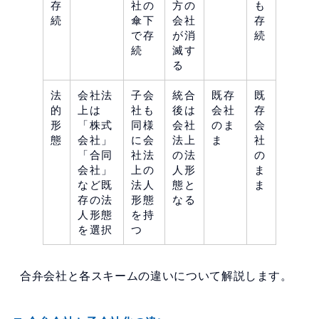
存
社の
方の
も
続
傘下
会社
存
で存
が消
続
続
滅す
る
法
会社法
子会
統合
既存
既
的
上は
社も
後は
会社
存
形
「株式
同様
会社
のま
会
態
会社」
に会
法上
ま
社
「合同
社法
の法
の
会社」
上の
人形
ま
など既
法人
態と
ま
存の法
形態
なる
人形態
を持
を選択
つ
合弁会社と各スキームの違いについて解説します。