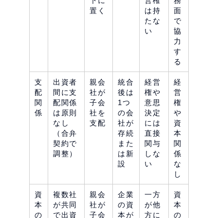
下に
営権
務
置く
は持
面
たな
で
い
協
力
す
る
支
出資者
親会
統合
経営
経
配
間に支
社が
後は
権や
営
関
配関係
子会
1つ
意思
権
係
は原則
社を
の会
決定
や
なし
支配
社が
には
資
（合弁
存続
直接
本
契約で
また
関与
関
調整）
は新
しな
係
設
い
な
し
資
複数社
親会
企業
一方
資
本
が共同
社が
の資
が他
本
の
で出資
子会
本が
方に
の