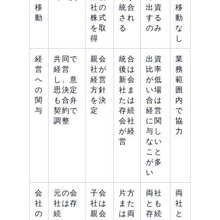
移
社の
統合
出資
移
動
株式
され
する
動
を取
る
のみ
な
得
し
経
共同で
親会
統合
出資
業
営
経営
社が
後は
比率
務
へ
し、意
経営
新会
が低
範
の
思決定
方針
社ま
い場
囲
関
も合弁
を決
たは
合は
内
与
契約で
定
存続
経営
で
調整
会社
に関
協
が経
与し
力
営
ない
こと
が多
い
会
元の会
子会
片方
両社
両
社
社は存
社は
また
とも
社
の
続
親会
は両
存続
と