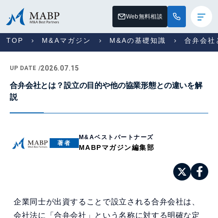
Web無料相談
TOP
M&Aマガジン
M&Aの基礎知識
合弁会社
2026.07.15
UP DATE /
合弁会社とは？設立の目的や他の協業形態との違いを解
説
M&Aベストパートナーズ
著者
MABPマガジン編集部
企業同士が出資することで設立される合弁会社は、
会社法に「合弁会社」という名称に対する明確な定