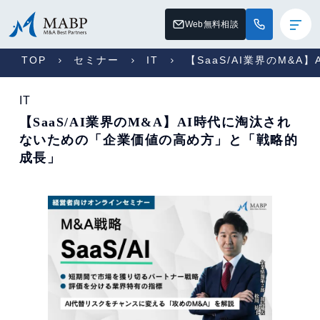
Web無料相談
TOP
セミナー
IT
【SaaS/AI業界のM&
IT
【SaaS/AI業界のM&A】AI時代に淘汰され
ないための「企業価値の高め方」と「戦略的
成長」