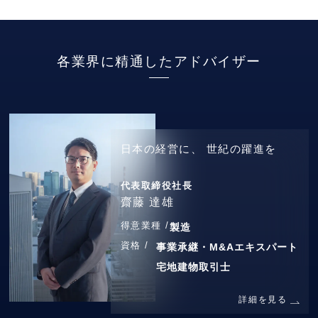
各業界に精通したアドバイザー
日本の経営に、
世紀の躍進を
代表取締役社長
齋藤 達雄
得意業種 /
製造
資格 /
事業承継・M&Aエキスパート
宅地建物取引士
詳細を見る