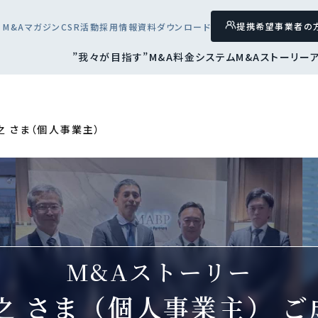
提携希望
事業者の
M&Aマガジン
CSR活動
採用情報
資料ダウンロード
”我々が目指す”M&A
料金システム
M&Aストーリー
之 さま（個人事業主）
M&Aストーリー
忠之 さま（個人事業主）
ご