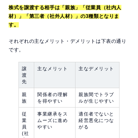
株式を譲渡する相手は「親族」「従業員（社内人
材）」「第三者（社外人材）」の3種類となりま
す。
それぞれの主なメリット・デメリットは下表の通り
です。
譲
主なメリット
主なデメリット
渡
先
親
関係者の理解
親族間でトラブ
族
を得やすい
ルが生じやすい
従
事業継承をス
適任者でないと
業
ムーズに進め
経営悪化につな
員
やすい
がる
(社