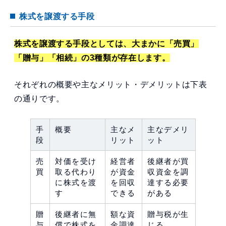
株式を譲渡する手段
株式を譲渡する手段としては、大まかに「売買」
「贈与」「相続」の3種類が存在します。
それぞれの概要や主なメリット・デメリットは下表
の通りです。
手
概要
主なメ
主なデメリ
段
リット
ット
売
対価を受け
経営者
後継者が買
買
取る代わり
が資金
収資金を調
に株式を渡
を回収
達する必要
す
できる
がある
贈
後継者に無
額な資
贈与税が生
与
償で株式を
金調達
じる