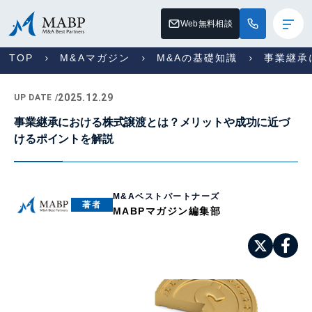
Web無料相談
TOP
M&Aマガジン
M&Aの基礎知識
事業継承
2025.12.29
UP DATE /
事業継承における株式譲渡とは？メリットや成功に近づ
けるポイントを解説
M&Aベストパートナーズ
著者
MABPマガジン編集部