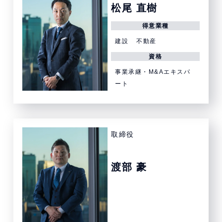
松尾 直樹
得意業種
建設
不動産
資格
事業承継・M&Aエキスパ
ート
取締役
渡部 豪