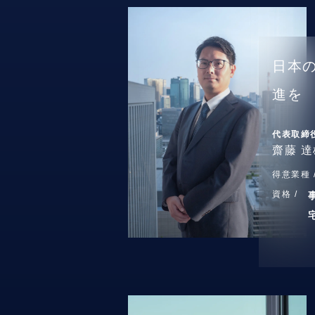
日本
進を
代表取締
齋藤 達
得意業種 
資格 /