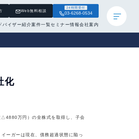
24時間受付
方
Web無料相談
03-6268-0534
ドバイザー紹介
案件一覧
セミナー情報
会社案内
社化
△4880万円）の全株式を取得し、子会
。イーガーは現在、債務超過状態に陥っ