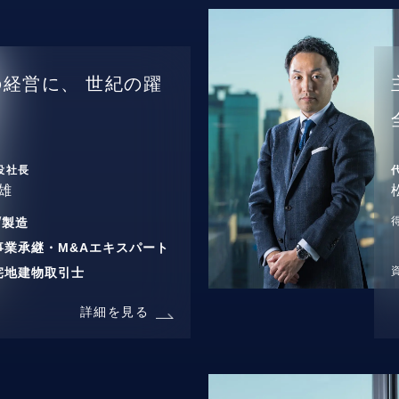
の経営に、
世紀の躍
役社長
雄
/
製造
事業承継・M&Aエキスパート
宅地建物取引士
詳細を見る