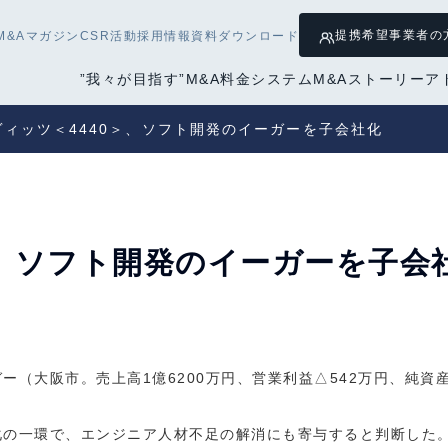
提携希望
事業者の
M&Aマガジン
CSR活動
採用情報
資料ダウンロード
”我々が目指す”M&A
料金システム
M&Aストーリー
ア
ヴィッツ＜4440＞、ソフト開発のイーガーを子会社化
＞、ソフト開発のイーガーを子会
（大阪市。売上高1億6200万円、営業利益△542万円、純資産
化の一環で、エンジニア人材不足の解消にも寄与すると判断した