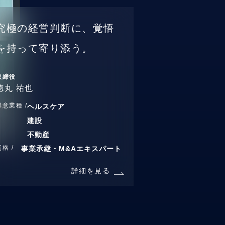
究極の経営判断に、覚悟
を持って寄り添う。
取締役
徳丸 祐也
得意業種 /
ヘルスケア
建設
不動産
資格 /
事業承継・M&Aエキスパート
詳細を見る