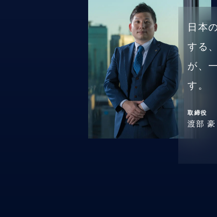
日本
する
が、
す。
取締役
渡部 豪