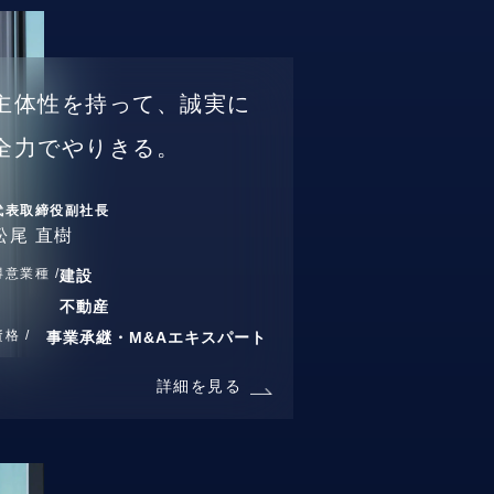
主体性を持って、誠実に
全力でやりきる。
代表取締役副社長
松尾 直樹
得意業種 /
建設
不動産
資格 /
事業承継・M&Aエキスパート
詳細を見る