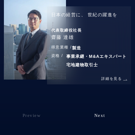
日本の経営に、
世紀の躍進を
代表取締役社長
齋藤 達雄
得意業種 /
製造
資格 /
事業承継・M&Aエキスパート
宅地建物取引士
詳細を見る
Preview
Next