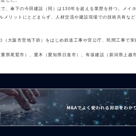
決定した。
で、傘下の今田建設（同）は130年を超える業歴を持つ。メイ
ルメリットにとどまらず、人材交流や建設現場での技術共有などの
トロ（大阪市営地下鉄）をはじめ鉄道工事や官公庁、民間工事で実
三重県尾鷲市）、愛木（愛知県日進市）、有坂建設（新潟県上越