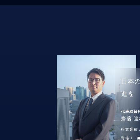
日本
進を
代表取締
齋藤 達
得意業種 
資格 /