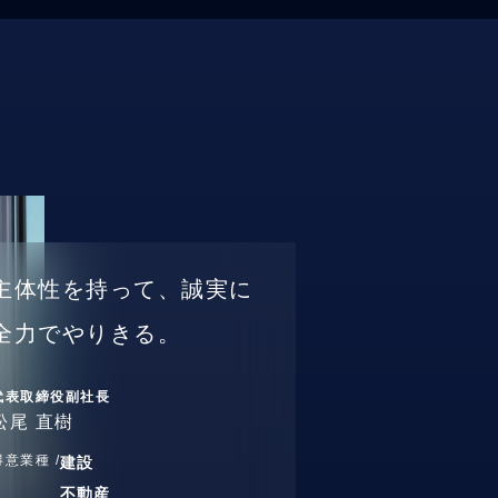
主体性を持って、誠実に
全力でやりきる。
代表取締役副社長
松尾 直樹
得意業種 /
建設
不動産