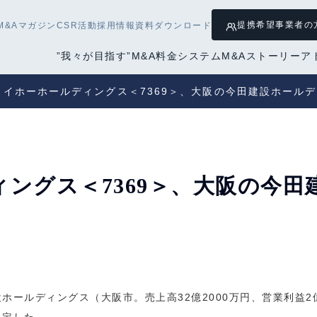
提携希望
事業者の
M&Aマガジン
CSR活動
採用情報
資料ダウンロード
”我々が目指す”M&A
料金システム
M&Aストーリー
ア
メイホーホールディングス＜7369＞、大阪の今田建設ホール
ングス＜7369＞、大阪の今
ールディングス（大阪市。売上高32億2000万円、営業利益2億3