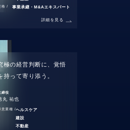
資格 /
事業承継・M&Aエキスパート
詳細を見る
究極の経営判断に、覚悟
を持って寄り添う。
取締役
徳丸 祐也
得意業種 /
ヘルスケア
建設
不動産