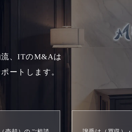
流、ITのM&Aは
サポートします。
（売却）のご相談
譲受け（買収）