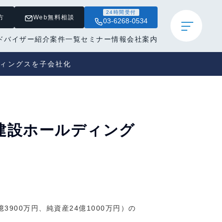
24時間受付
方
Web無料相談
03-6268-0534
ドバイザー紹介
案件一覧
セミナー情報
会社案内
ディングスを子会社化
田建設ホールディング
900万円、純資産24億1000万円）の