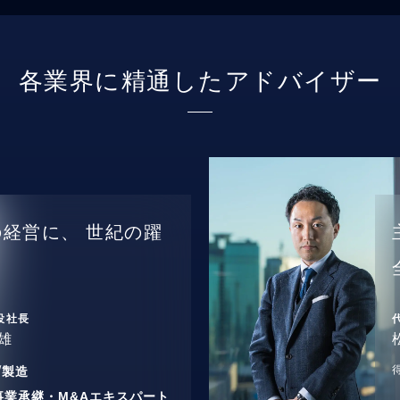
各業界に精通したアドバイザー
の経営に、
世紀の躍
役社長
雄
/
製造
事業承継・M&Aエキスパート