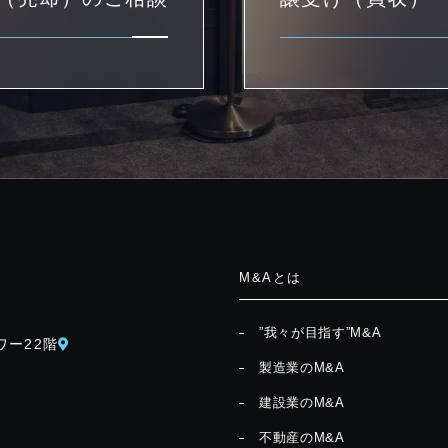
M&Aとは
”我々が目指す”M&A
ワー22階
製造業のM&A
建設業のM&A
不動産のM&A