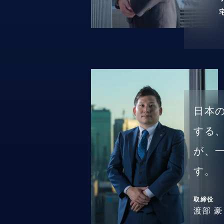
日本
する
が、
す。
取締役
渡部 豪