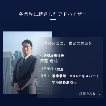
各業界に精通したアドバイザー
日本の経営に、
世紀の躍進を
代表取締役社長
齋藤 達雄
得意業種 /
製造
資格 /
事業承継・M&Aエキスパート
宅地建物取引士
詳細を見る