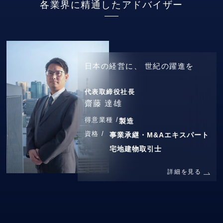
各業界に精通したアドバイザー
日本の経営に、
世紀の躍進を
代表取締役社長
齋藤 達雄
得意業種 /
製造
資格 /
事業承継・M&Aエキスパート
宅地建物取引士
詳細を見る