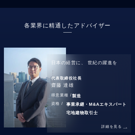
各業界に精通したアドバイザー
日本の経営に、
世紀の躍進を
代表取締役社長
齋藤 達雄
得意業種 /
製造
資格 /
事業承継・M&Aエキスパート
宅地建物取引士
詳細を見る