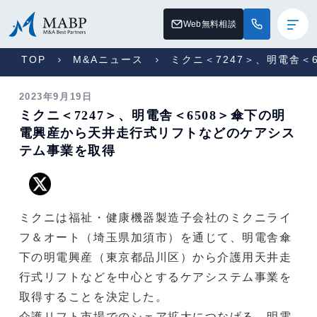
Web無料相談
TOP
M&Aニュース
ミクニ＜7247＞、明電舎
2023年9月19日
ミクニ＜7247＞、明電舎＜6508＞傘下の明
電興産から天井走行式リフトなどのケアシス
テム事業を取得
ミクニは福祉・健康機器製造子会社のミクニライ
フ＆オート（埼玉県加須市）を通じて、明電舎傘
下の明電興産（東京都品川区）から介護用天井走
行式リフトなどを中心とするケアシステム事業を
取得することを決定した。
介護リフト市場でのシェア拡大につなげる。明電