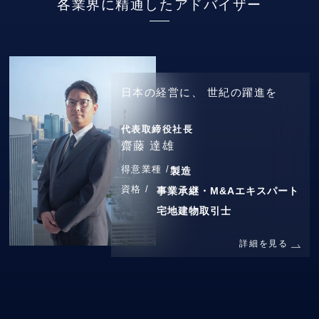
各業界に精通したアドバイザー
日本の経営に、
世紀の躍進を
代表取締役社長
齋藤 達雄
得意業種 /
製造
資格 /
事業承継・M&Aエキスパート
宅地建物取引士
詳細を見る