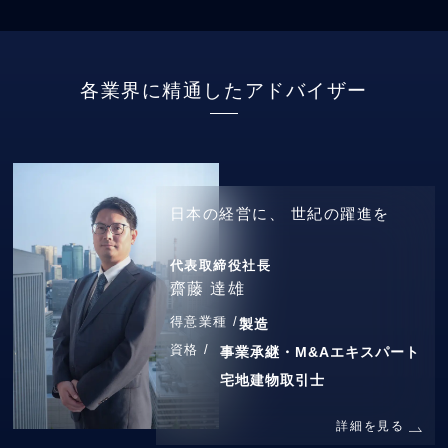
各業界に精通したアドバイザー
日本の経営に、
世紀の躍進を
代表取締役社長
齋藤 達雄
得意業種 /
製造
資格 /
事業承継・M&Aエキスパート
宅地建物取引士
詳細を見る