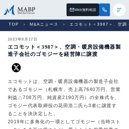
Web無料相談
TOP
M&Aニュース
エコモット＜3987＞、空
2023年8月17日
エコモット＜3987＞、空調・暖房設備機器製
造子会社のゴモジーを経営陣に譲渡
エコモットは、空調・暖房設備機器の製造子会社
であるゴモジー（札幌市。売上高7640万円、営業
利益△708万円、純資産2190万円）の全株式を、
ゴモジー代表取締役の花田浩二氏ら3者に譲渡す
ることを決決定した。
2019年に多角化の一環としてゴモジー（当時スト