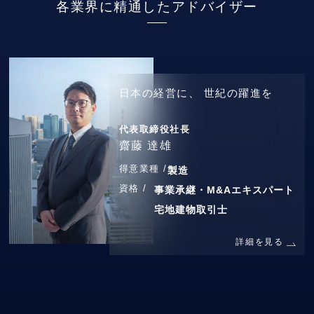
各業界に精通したアドバイザー
日本の経営に、
世紀の躍進を
代表取締役社長
齋藤 達雄
得意業種 /
製造
資格 /
事業承継・M&Aエキスパート
宅地建物取引士
詳細を見る