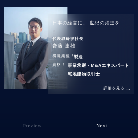
日本の経営に、
世紀の躍進を
代表取締役社長
齋藤 達雄
得意業種 /
製造
資格 /
事業承継・M&Aエキスパート
宅地建物取引士
詳細を見る
Preview
Next