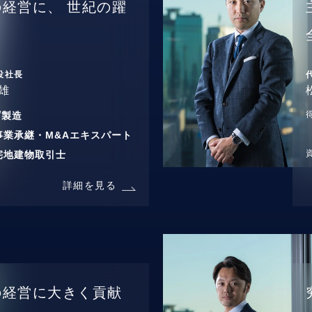
の経営に、
世紀の躍
役社長
雄
/
製造
事業承継・M&Aエキスパート
宅地建物取引士
詳細を見る
の経営に大きく貢献