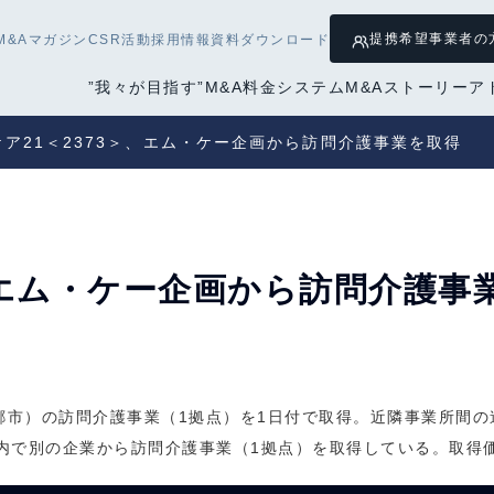
提携希望
事業者の
M&Aマガジン
CSR活動
採用情報
資料ダウンロード
”我々が目指す”M&A
料金システム
M&Aストーリー
ア
ケア21＜2373＞、エム・ケー企画から訪問介護事業を取得
＞、エム・ケー企画から訪問介護事
郷市）の訪問介護事業（1拠点）を1日付で取得。近隣事業所間
市内で別の企業から訪問介護事業（1拠点）を取得している。取得