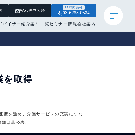
24時間受付
方
Web無料相談
03-6268-0534
ドバイザー紹介
案件一覧
セミナー情報
会社案内
業を取得
の連携を進め、介護サービスの充実につな
価額は非公表。