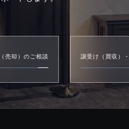
（売却）のご相談
譲受け（買収）