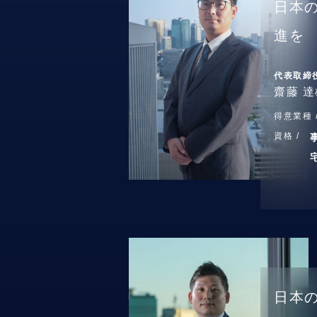
日本
進を
代表取締
齋藤 達
得意業種 
資格 /
日本