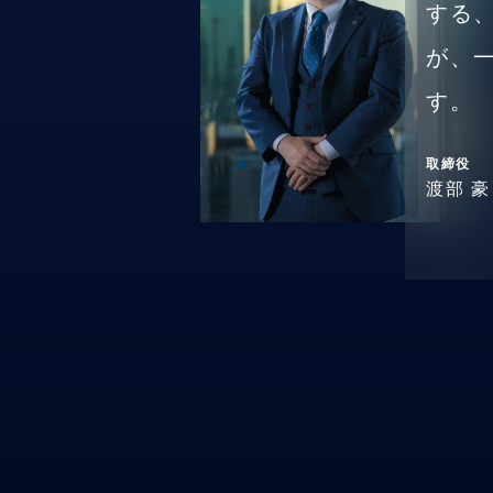
する
が、
す。
取締役
渡部 豪