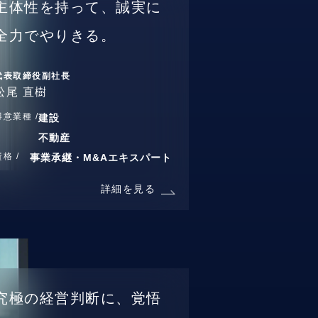
主体性を持って、誠実に
全力でやりきる。
代表取締役副社長
松尾 直樹
得意業種 /
建設
不動産
資格 /
事業承継・M&Aエキスパート
詳細を見る
究極の経営判断に、覚悟