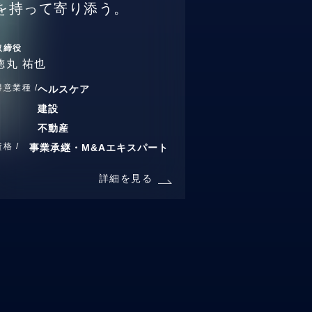
を持って寄り添う。
取締役
徳丸 祐也
得意業種 /
ヘルスケア
建設
不動産
資格 /
事業承継・M&Aエキスパート
詳細を見る