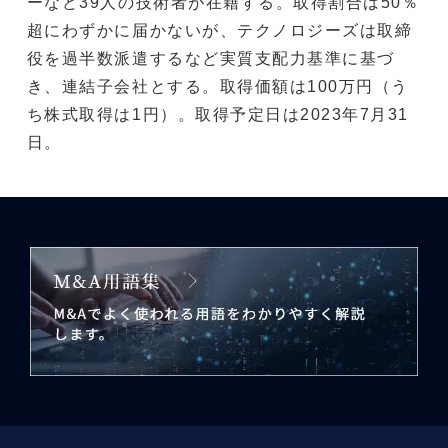
ーなど39人の技術者が在籍する。取得割合は50％
超にわずかに届かないが、テクノロジーズは取締
役を過半数派遣するなど実質支配力基準に基づ
き、連結子会社とする。取得価額は100万円（う
ち株式取得は1円）。取得予定日は2023年7月31
日。