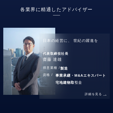
各業界に精通したアドバイザー
日本の経営に、
世紀の躍進を
代表取締役社長
齋藤 達雄
得意業種 /
製造
資格 /
事業承継・M&Aエキスパート
宅地建物取引士
詳細を見る