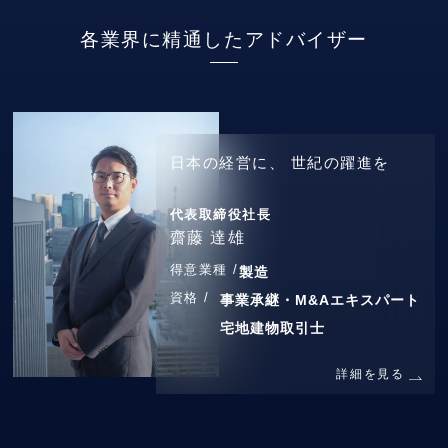
各業界に精通したアドバイザー
日本の経営に、
世紀の躍進を
代表取締役社長
齋藤 達雄
得意業種 /
製造
資格 /
事業承継・M&Aエキスパート
宅地建物取引士
詳細を見る