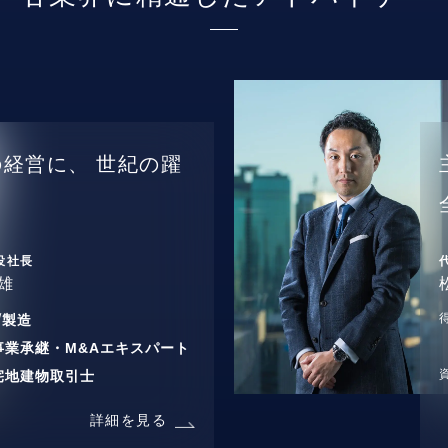
の経営に、
世紀の躍
役社長
雄
/
製造
事業承継・M&Aエキスパート
宅地建物取引士
詳細を見る