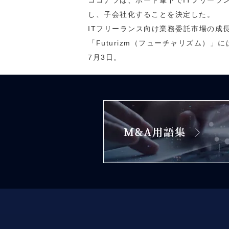
ココナラは、ポート傘下でITフリーラ
し、子会社化することを決定した。
ITフリーランス向け業務委託市場の成
「Futurizm（フューチャリズム）」
7月3日。