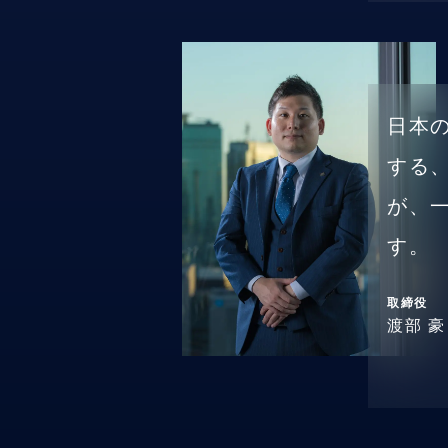
日本
する
が、
す。
取締役
渡部 豪