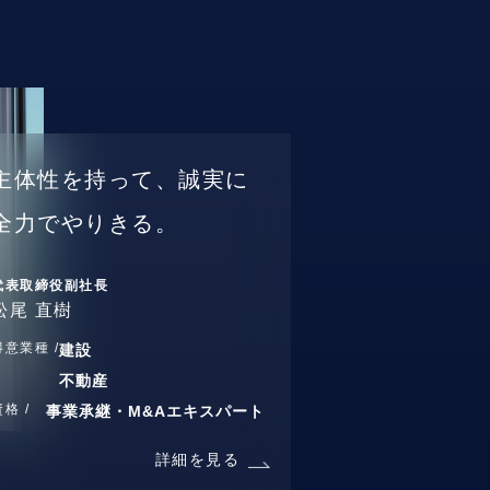
主体性を持って、誠実に
全力でやりきる。
代表取締役副社長
松尾 直樹
得意業種 /
建設
不動産
資格 /
事業承継・M&Aエキスパート
詳細を見る