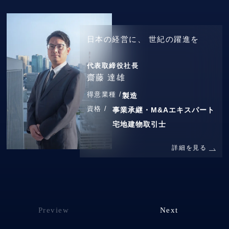
日本の経営に、
世紀の躍進を
代表取締役社長
齋藤 達雄
得意業種 /
製造
資格 /
事業承継・M&Aエキスパート
宅地建物取引士
詳細を見る
Preview
Next