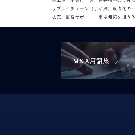
栗工場（苗栗市）を、合弁相手の長春石
サプライチェーン（供給網）最適化の一
販売、顧客サポート、市場開拓を担う体