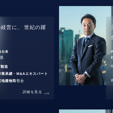
の経営に、
世紀の躍
役社長
雄
/
製造
事業承継・M&Aエキスパート
宅地建物取引士
詳細を見る