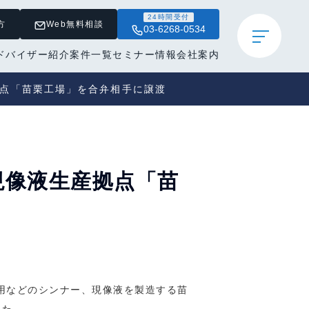
24時間受付
方
Web無料相談
03-6268-0534
ドバイザー紹介
案件一覧
セミナー情報
会社案内
拠点「苗栗工場」を合弁相手に譲渡
現像液生産拠点「苗
用などのシンナー、現像液を製造する苗