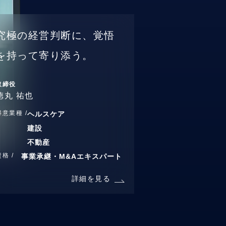
究極の経営判断に、覚悟
を持って寄り添う。
取締役
徳丸 祐也
得意業種 /
ヘルスケア
建設
不動産
資格 /
事業承継・M&Aエキスパート
詳細を見る