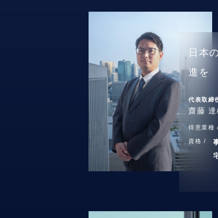
日本
進を
代表取締
齋藤 達
得意業種 
資格 /