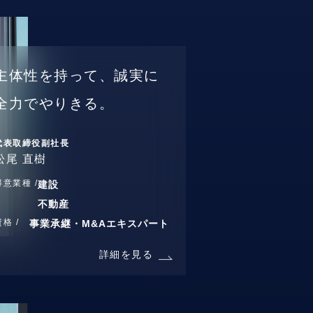
主体性を持って、誠実に
全力でやりきる。
代表取締役副社長
松尾 直樹
得意業種 /
建設
不動産
資格 /
事業承継・M&Aエキスパート
詳細を見る