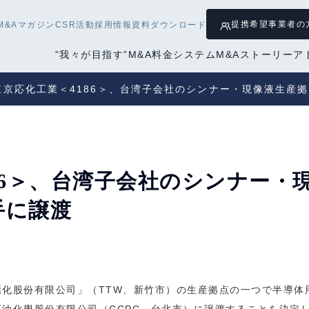
提携希望
事業者の
M&Aマガジン
CSR活動
採用情報
資料ダウンロード
”我々が目指す”M&A
料金システム
M&Aストーリー
ア
東京応化工業＜4186＞、台湾子会社のシンナー・現像液生産
86＞、台湾子会社のシンナー・
手に譲渡
化股份有限公司」（TTW、新竹市）の生産拠点の一つで半導体