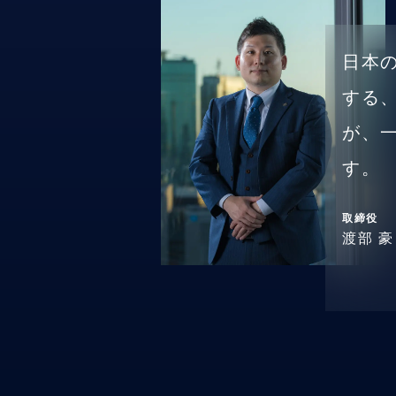
日本
する
が、
す。
取締役
渡部 豪