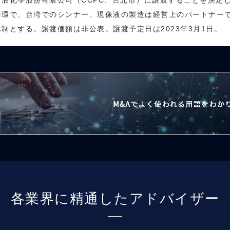
油化學股份有限公司（CCPC、台北市）に譲渡することを決定
環で、台湾でのシンナー、現像液の製造は経営上のパートナーであ
制とする。譲渡価額は非公表。譲渡予定日は2023年3月1日。
各業界に精通したアドバイザー