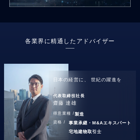
各業界に精通したアドバイザー
日本の経営に、
世紀の躍進を
代表取締役社長
齋藤 達雄
得意業種 /
製造
資格 /
事業承継・M&Aエキスパート
宅地建物取引士