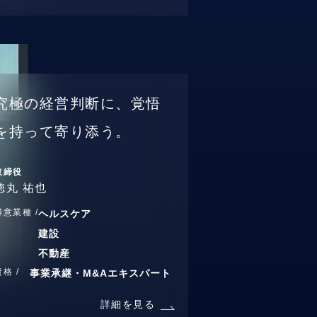
究極の経営判断に、覚悟
を持って寄り添う。
取締役
徳丸 祐也
得意業種 /
ヘルスケア
建設
不動産
資格 /
事業承継・M&Aエキスパート
詳細を見る