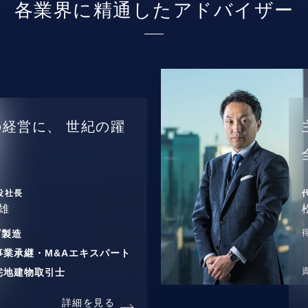
各業界に精通したアドバイザー
の経営に、
世紀の躍
役社長
雄
/
製造
事業承継・M&Aエキスパート
宅地建物取引士
詳細を見る