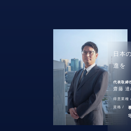
日本
進を
代表取締
齋藤 達
得意業種 
資格 /