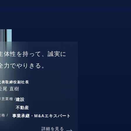
主体性を持って、誠実に
全力でやりきる。
代表取締役副社長
松尾 直樹
得意業種 /
建設
不動産
資格 /
事業承継・M&Aエキスパート
詳細を見る