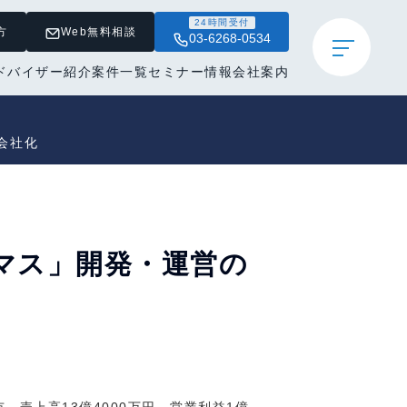
24時間受付
方
Web無料相談
03-6268-0534
ドバイザー紹介
案件一覧
セミナー情報
会社案内
会社化
レマス」開発・運営の