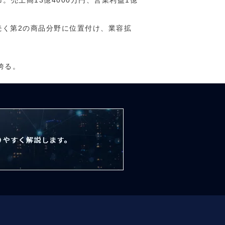
売上高13億4000万円、営業利益1億
続く第2の商品分野に位置付け、業容拡
誇る。