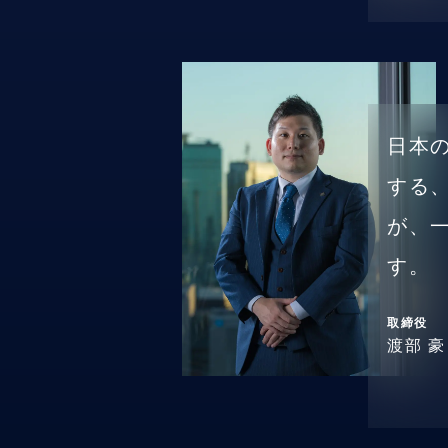
日本
する
が、
す。
取締役
渡部 豪