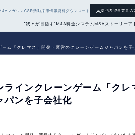
提携希望
事業者の
M&Aマガジン
CSR活動
採用情報
資料ダウンロード
”我々が目指す”M&A
料金システム
M&Aストーリー
ア
ーンゲーム「クレマス」開発・運営のクレーンゲームジャパンを子
、オンラインクレーンゲーム「ク
ャパンを子会社化