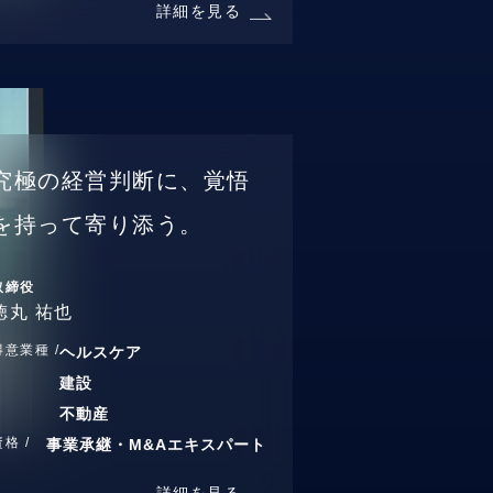
詳細を見る
究極の経営判断に、覚悟
を持って寄り添う。
取締役
徳丸 祐也
得意業種 /
ヘルスケア
建設
不動産
資格 /
事業承継・M&Aエキスパート