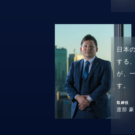
日本
する
が、
す。
取締役
渡部 豪