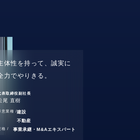
主体性を持って、誠実に
全力でやりきる。
代表取締役副社長
松尾 直樹
得意業種 /
建設
不動産
資格 /
事業承継・M&Aエキスパート