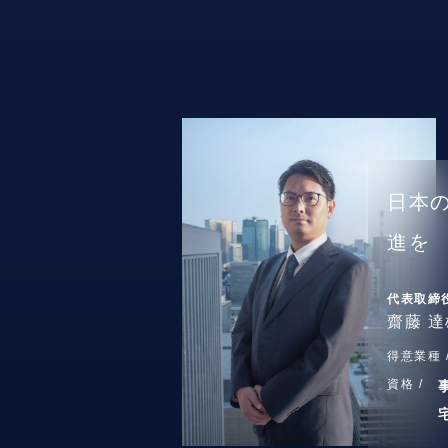
日本
進を
代表取締
齋藤 達
得意業種 
資格 /