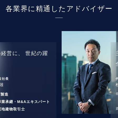
各業界に精通したアドバイザー
の経営に、
世紀の躍
役社長
雄
/
製造
事業承継・M&Aエキスパート
宅地建物取引士