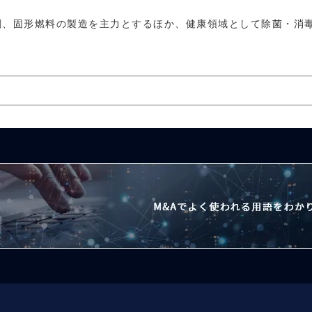
剤、固形燃料の製造を主力とするほか、健康領域として除菌・消