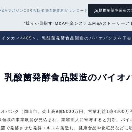
提携希望
事業者の
M&Aマガジン
CSR活動
採用情報
資料ダウンロード
”我々が目指す”M&A
料金システム
M&Aストーリー
ア
ニイタカ＜4465＞、乳酸菌発酵食品製造のバイオバンクを子
＞、乳酸菌発酵食品製造のバイオ
バンク（岡山市。売上高9億5000万円、営業利益1億4300万円
康領域の事業展開が見込まれ、業容拡大に寄与すると判断。バイオ
酸菌で発酵させた発酵エキスを製造し、健康食品や化粧品などに