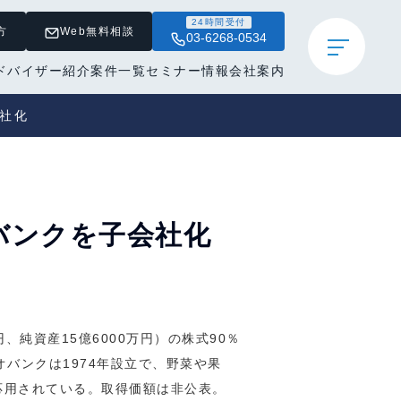
24時間受付
方
Web無料相談
03-6268-0534
ドバイザー紹介
案件一覧
セミナー情報
会社案内
会社化
バンクを子会社化
、純資産15億6000万円）の株式90％
バンクは1974年設立で、野菜や果
応用されている。取得価額は非公表。