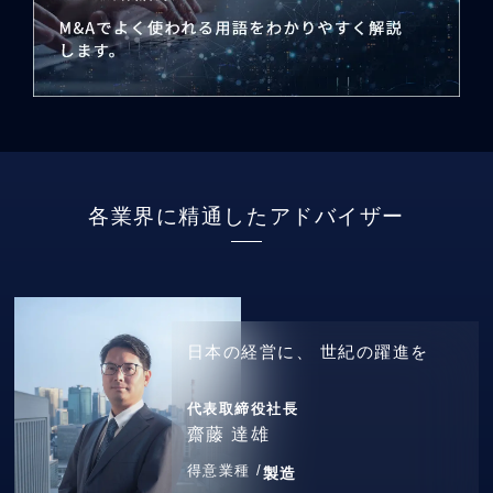
各業界に精通したアドバイザー
日本の経営に、
世紀の躍進を
代表取締役社長
齋藤 達雄
得意業種 /
製造