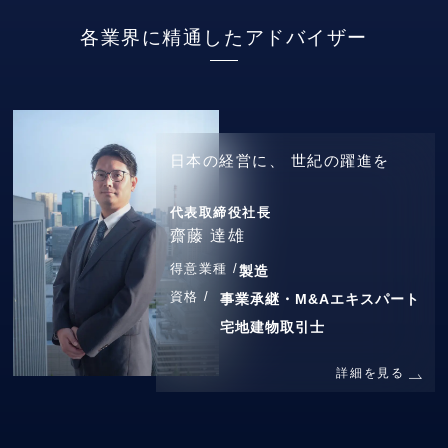
各業界に精通したアドバイザー
日本の経営に、
世紀の躍進を
代表取締役社長
齋藤 達雄
得意業種 /
製造
資格 /
事業承継・M&Aエキスパート
宅地建物取引士
詳細を見る