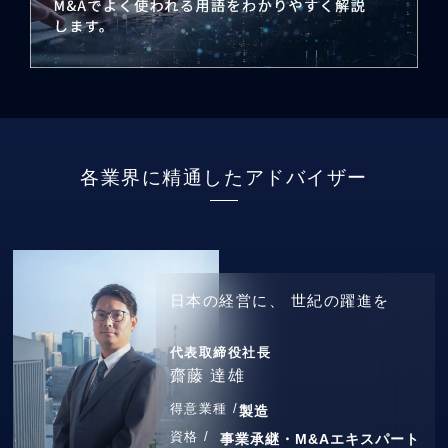
各業界に精通したアドバイザー
日本の経営に、
世紀の躍進を
代表取締役社長
齋藤 達雄
得意業種 /
製造
資格 /
事業承継・M&Aエキスパート