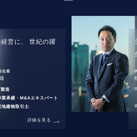
の経営に、
世紀の躍
役社長
雄
/
製造
事業承継・M&Aエキスパート
宅地建物取引士
詳細を見る