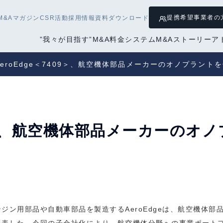
提携希望
事業者の
M&Aマガジン
CSR活動
採用情報
資料ダウンロード
”我々が目指す”M&A
料金システム
M&Aストーリー
ア
AeroEdge＜7409＞、航空機体部品メーカーのオノプラント
409＞、航空機体部品メーカーの
ジン用部品や自動車部品を製造するAeroEdgeは、航空機体部