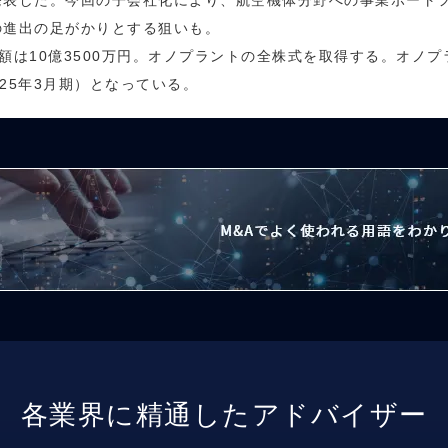
発表した。今回の子会社化により、航空機体分野への事業ポート
の進出の足がかりとする狙いも。
価額は10億3500万円。オノプラントの全株式を取得する。オノプ
2025年3月期）となっている。
各業界に精通したアドバイザー