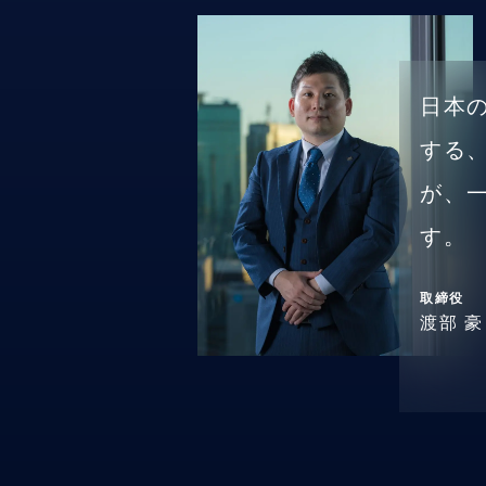
日本
する
が、
す。
取締役
渡部 豪