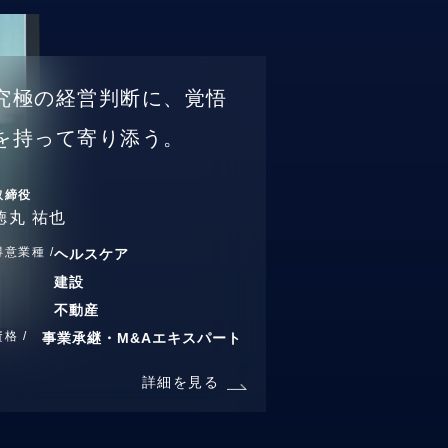
究極の経営判断に、覚悟
を持って寄り添う。
取締役
徳丸 祐也
得意業種 /
ヘルスケア
建設
不動産
資格 /
事業承継・M&Aエキスパート
詳細を見る