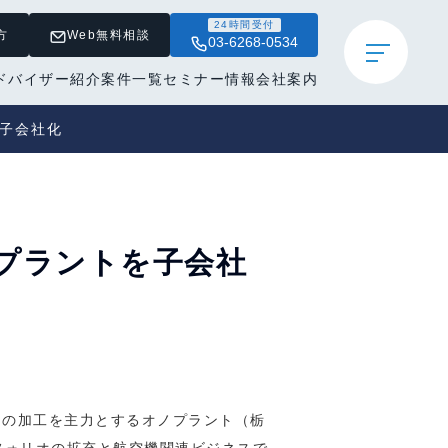
24時間受付
方
Web無料相談
03-6268-0534
ドバイザー紹介
案件一覧
セミナー情報
会社案内
を子会社化
オノプラントを子会社
品の加工を主力とするオノプラント（栃