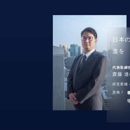
日本
進を
代表取締
齋藤 達
得意業種 
資格 /