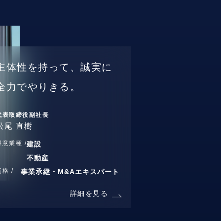
主体性を持って、誠実に
全力でやりきる。
代表取締役副社長
松尾 直樹
得意業種 /
建設
不動産
資格 /
事業承継・M&Aエキスパート
詳細を見る