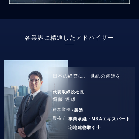
各業界に精通したアドバイザー
日本の経営に、
世紀の躍進を
代表取締役社長
齋藤 達雄
得意業種 /
製造
資格 /
事業承継・M&Aエキスパート
宅地建物取引士