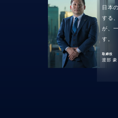
日本
する
が、
す。
取締役
渡部 豪