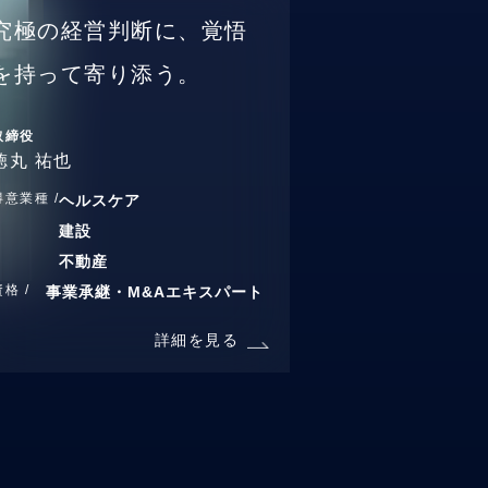
究極の経営判断に、覚悟
を持って寄り添う。
取締役
徳丸 祐也
得意業種 /
ヘルスケア
建設
不動産
資格 /
事業承継・M&Aエキスパート
詳細を見る