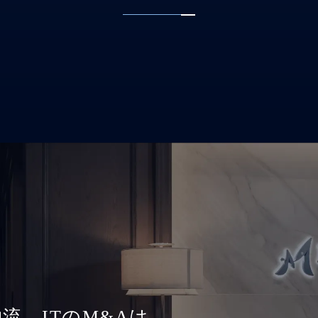
流、ITのM&Aは