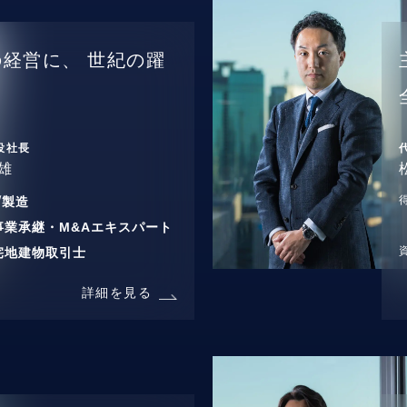
の経営に、
世紀の躍
役社長
雄
/
製造
事業承継・M&Aエキスパート
宅地建物取引士
詳細を見る