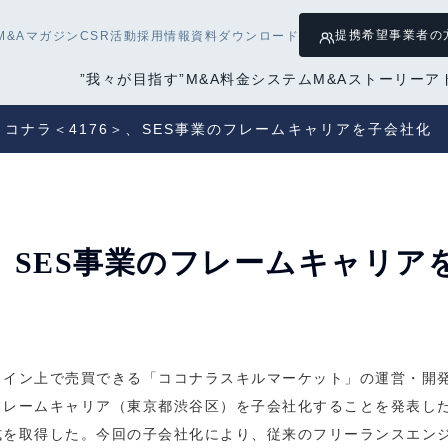
提携希望
事業者の
M&Aマガジン
CSR活動
採用情報
資料ダウンロード
”我々が目指す”M&A
料金システム
M&Aストーリー
ア
ココナラ＜4176＞、SES事業のフレームキャリアを子会社化
＞、SES事業のフレームキャリア
イン上で売買できる「ココナラスキルマーケット」の運営・開発
レームキャリア（東京都渋谷区）を子会社化することを発表した。
式を取得した。今回の子会社化により、従来のフリーランスエン