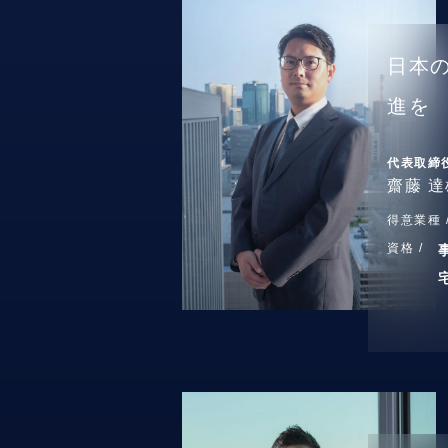
日本
進を
代表取締
齋藤 達
得意業種 
資格 /