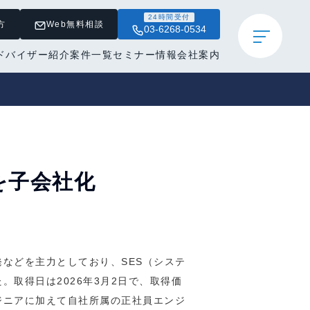
24時間受付
方
Web無料相談
03-6268-0534
ドバイザー紹介
案件一覧
セミナー情報
会社案内
を子会社化
などを主力としており、SES（システ
取得日は2026年3月2日で、取得価
ジニアに加えて自社所属の正社員エンジ