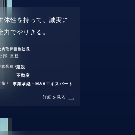
主体性を持って、誠実に
全力でやりきる。
代表取締役副社長
松尾 直樹
得意業種 /
建設
不動産
資格 /
事業承継・M&Aエキスパート
詳細を見る