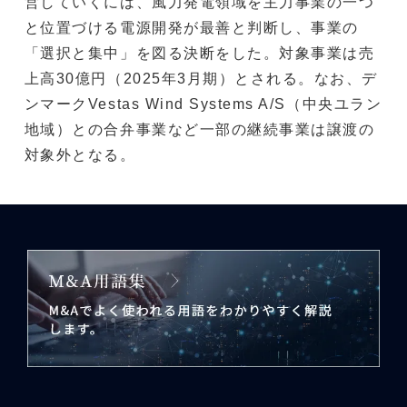
営していくには、風力発電領域を主力事業の一つ
と位置づける電源開発が最善と判断し、事業の
「選択と集中」を図る決断をした。対象事業は売
上高30億円（2025年3月期）とされる。なお、デ
ンマークVestas Wind Systems A/S（中央ユラン
地域）との合弁事業など一部の継続事業は譲渡の
対象外となる。