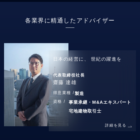
各業界に精通したアドバイザー
日本の経営に、
世紀の躍進を
代表取締役社長
齋藤 達雄
得意業種 /
製造
資格 /
事業承継・M&Aエキスパート
宅地建物取引士
詳細を見る