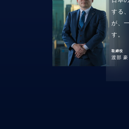
日本
する
が、
す。
取締役
渡部 豪