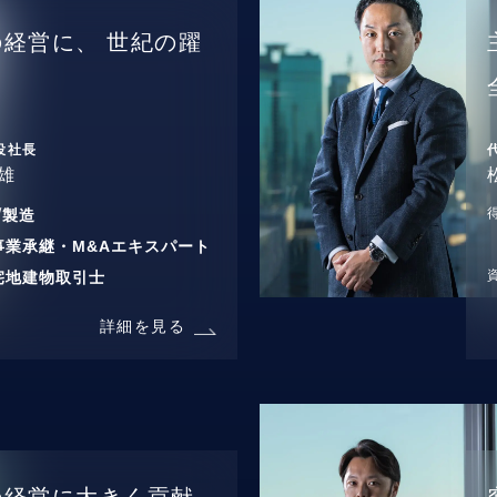
の経営に、
世紀の躍
役社長
雄
/
製造
事業承継・M&Aエキスパート
宅地建物取引士
詳細を見る