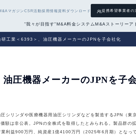
提携希望
事業者の
M&Aマガジン
CSR活動
採用情報
資料ダウンロード
”我々が目指す”M&A
料金システム
M&Aストーリー
ア
油研工業＜6393＞、油圧機器メーカーのJPNを子会社化
＞、油圧機器メーカーのJPNを子
圧シリンダや医療機器用油圧シリンダなどを製造するJPN（東
で取得価額は非公表。JPNの全株式を取得したとみられる。製品群
営業利益900万円、純資産1億4100万円（2025年6月期）となっ