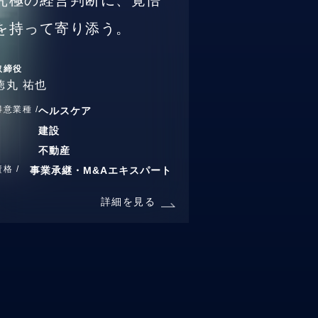
究極の経営判断に、覚悟
を持って寄り添う。
取締役
徳丸 祐也
得意業種 /
ヘルスケア
建設
不動産
資格 /
事業承継・M&Aエキスパート
詳細を見る