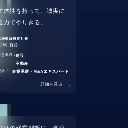
主体性を持って、誠実に
全力でやりきる。
代表取締役副社長
松尾 直樹
得意業種 /
建設
不動産
資格 /
事業承継・M&Aエキスパート
詳細を見る