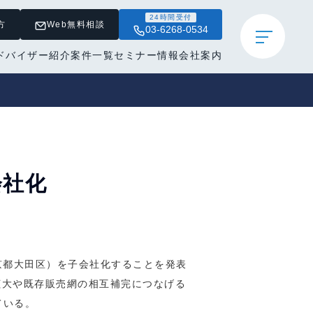
24時間受付
方
Web無料相談
03-6268-0534
ドバイザー紹介
案件一覧
セミナー情報
会社案内
会社化
京都大田区）を子会社化することを発表
の拡大や既存販売網の相互補完につなげる
ている。