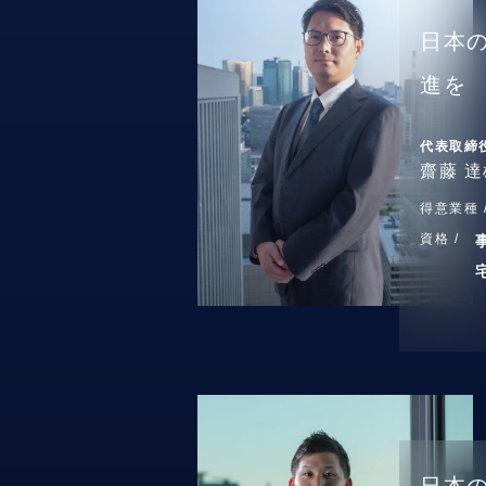
日本
進を
代表取締
齋藤 達
得意業種 
資格 /