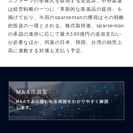
スファーマの全株式を取得する見込み。中外製薬
は経営戦略の一つに「革新的な医薬品の提供」を
掲げており、今回のsparsentanの獲得はその戦略
的投資の一環とされる。株式取得後、sparsentan
の承認の進捗に応じて最大160億円の追加支払い
が必要なほか、同薬の日本、韓国、台湾の純売上
高に連動する対価も支払う予定。