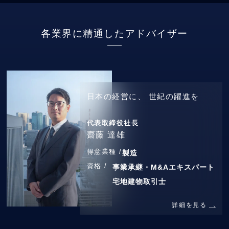
各業界に精通したアドバイザー
日本の経営に、
世紀の躍進を
代表取締役社長
齋藤 達雄
得意業種 /
製造
資格 /
事業承継・M&Aエキスパート
宅地建物取引士
詳細を見る