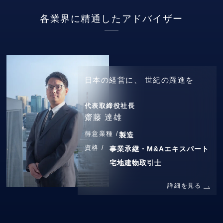
各業界に精通したアドバイザー
日本の経営に、
世紀の躍進を
代表取締役社長
齋藤 達雄
得意業種 /
製造
資格 /
事業承継・M&Aエキスパート
宅地建物取引士
詳細を見る