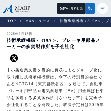
Web無料相談
TOP
M&Aニュース
技術承継機構＜319A＞、
2025年9月18日
技術承継機構＜319A＞、ブレーキ用部品メ
ーカーの多賀製作所を子会社化
中小製造業支援を目的に買収によるグループ化に
取り組む技術承継機構は、傘下の特別目的会社で
あるNGTG14（東京都渋谷区）を通じて、⾃動⾞
ブレーキ用部品や電気自動車（EV）用金属ばね部
品を製造する多賀製作所（さいたま市）を完全子
会社化することを発表した。取得予定日は2025年