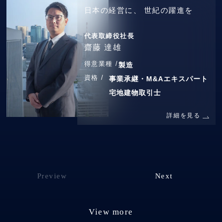
日本の経営に、
世紀の躍進を
代表取締役社長
齋藤 達雄
得意業種 /
製造
資格 /
事業承継・M&Aエキスパート
宅地建物取引士
詳細を見る
Preview
Next
View more