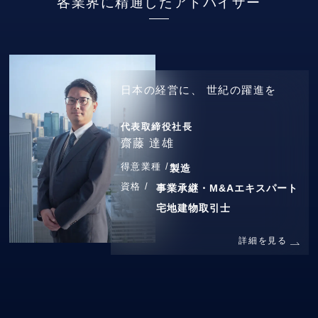
各業界に精通したアドバイザー
日本の経営に、
世紀の躍進を
代表取締役社長
齋藤 達雄
得意業種 /
製造
資格 /
事業承継・M&Aエキスパート
宅地建物取引士
詳細を見る