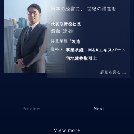
日本の経営に、
世紀の躍進を
代表取締役社長
齋藤 達雄
得意業種 /
製造
資格 /
事業承継・M&Aエキスパート
宅地建物取引士
詳細を見る
Preview
Next
View more