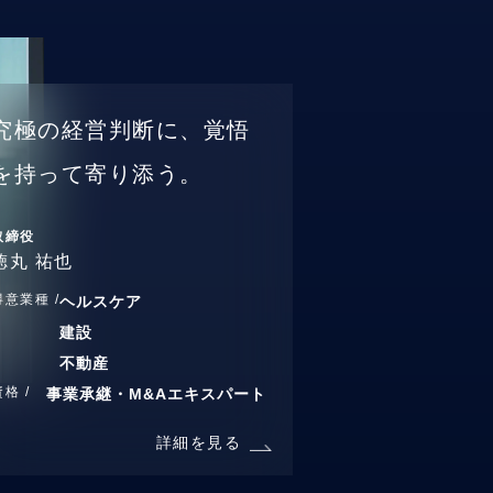
究極の経営判断に、覚悟
を持って寄り添う。
取締役
徳丸 祐也
得意業種 /
ヘルスケア
建設
不動産
資格 /
事業承継・M&Aエキスパート
詳細を見る