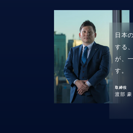
日本
する
が、
す。
取締役
渡部 豪