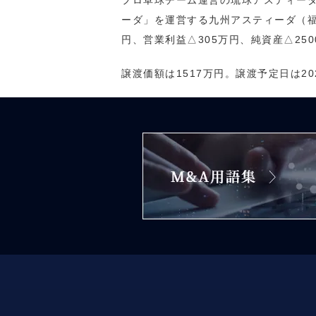
プロ卓球チーム運営の琉球アスティー
ーダ」を運営する九州アスティーダ（福
円、営業利益△305万円、純資産△250
譲渡価額は1517万円。譲渡予定日は20