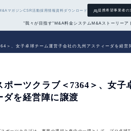
提携希望
事業者の
M&Aマガジン
CSR活動
採用情報
資料ダウンロード
”我々が目指す”M&A
料金システム
M&Aストーリー
ア
364＞、女子卓球チーム運営子会社の九州アスティーダを経営
ポーツクラブ＜7364＞、女子
ーダを経営陣に譲渡