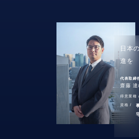
日本
進を
代表取締
齋藤 達
得意業種 
資格 /