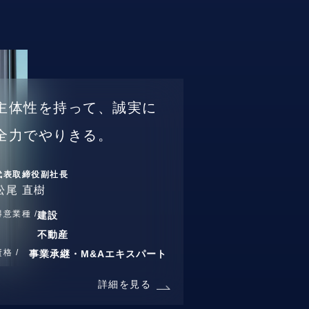
主体性を持って、誠実に
全力でやりきる。
代表取締役副社長
松尾 直樹
得意業種 /
建設
不動産
資格 /
事業承継・M&Aエキスパート
詳細を見る