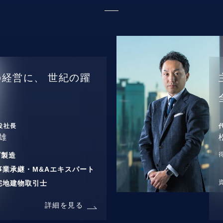
の経営に、
世紀の躍
役社長
雄
/
製造
事業承継・M&Aエキスパート
宅地建物取引士
詳細を見る