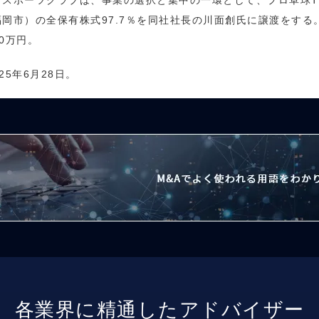
ダスポーツクラブは、事業の選択と集中の一環として、プロ卓球
岡市）の全保有株式97.7％を同社社長の川面創氏に譲渡をする。
0万円。
25年6月28日。
各業界に精通したアドバイザー