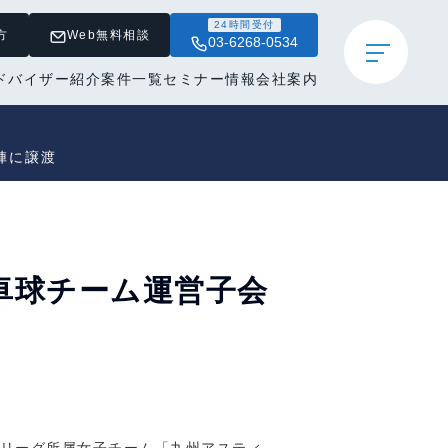
24時間受付
方
Web無料相談
03-6268-0534
ドバイザー紹介
案件一覧
セミナー情報
会社案内
陣に譲渡
卓球チーム運営子会