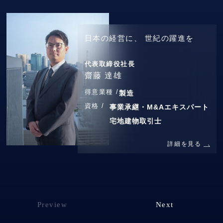
日本の経営に、
世紀の躍進を
代表取締役社長
齋藤 達雄
得意業種 /
製造
資格 /
事業承継・M&Aエキスパート
宅地建物取引士
詳細を見る
Preview
Next