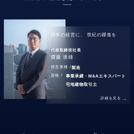
日本の経営に、
世紀の躍進を
代表取締役社長
齋藤 達雄
得意業種 /
製造
資格 /
事業承継・M&Aエキスパート
宅地建物取引士
詳細を見る