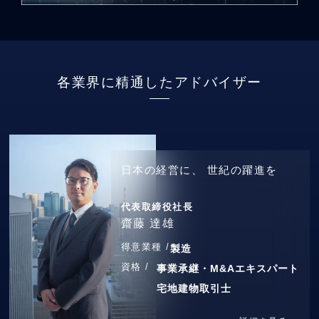
各業界に精通したアドバイザー
日本の経営に、
世紀の躍進を
代表取締役社長
齋藤 達雄
得意業種 /
製造
資格 /
事業承継・M&Aエキスパート
宅地建物取引士