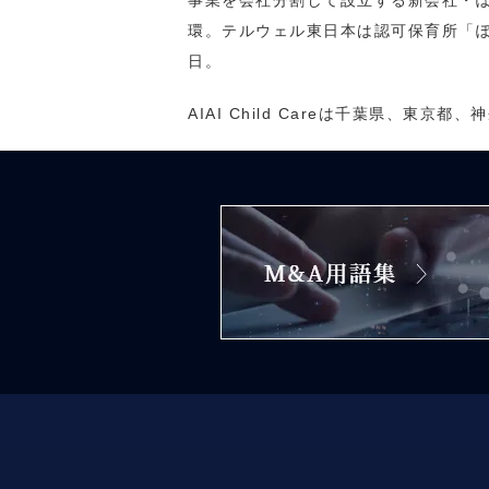
事業を会社分割して設立する新会社・
環。テルウェル東日本は認可保育所「ぽこ
日。
AIAI Child Careは千葉県、東京