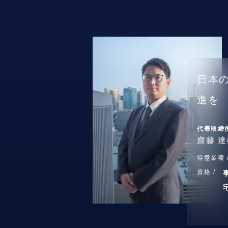
日本
進を
代表取締
齋藤 達
得意業種 
資格 /