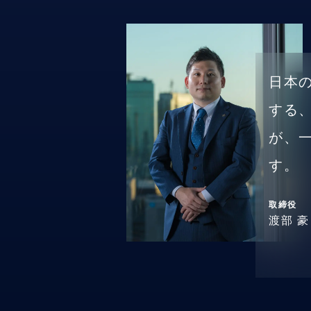
日本
する
が、
す。
取締役
渡部 豪