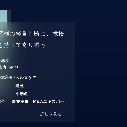
究極の経営判断に、覚悟
を持って寄り添う。
取締役
徳丸 祐也
得意業種 /
ヘルスケア
建設
不動産
資格 /
事業承継・M&Aエキスパート
詳細を見る