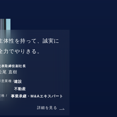
主体性を持って、誠実に
全力でやりきる。
代表取締役副社長
松尾 直樹
得意業種 /
建設
不動産
資格 /
事業承継・M&Aエキスパート
詳細を見る