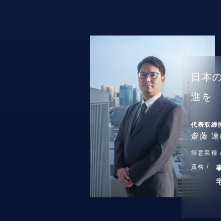
日本
進を
代表取締
齋藤 達
得意業種 
資格 /