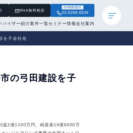
24時間受付
方
Web無料相談
03-6268-0534
ドバイザー紹介
案件一覧
セミナー情報
会社案内
建設を子会社化
松市の弓田建設を子
2億1100万円、純資産16億6000万