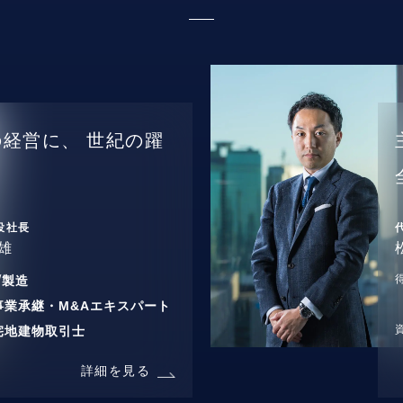
の経営に、
世紀の躍
役社長
雄
/
製造
事業承継・M&Aエキスパート
宅地建物取引士
詳細を見る