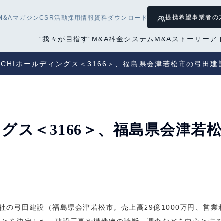
提携希望
事業者の
M&Aマガジン
CSR活動
採用情報
資料ダウンロード
”我々が目指す”M&A
料金システム
M&Aストーリー
ア
OCHIホールディングス＜3166＞、福島県会津若松市の弓田
ングス＜3166＞、福島県会津若
の弓田建設（福島県会津若松市。売上高29億1000万円、営業利益